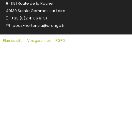
1191 Route de la Roche
49130 Sainte Gemmes sur Loire
+33 (0)2 41 66 81 51
boos-hortensia@orange.fr
Plan du site
Vos garanties
RGPD