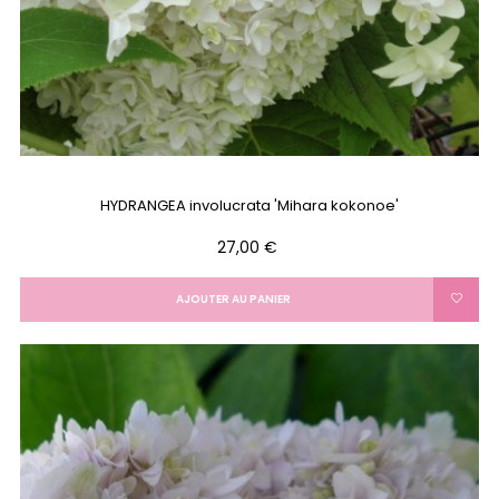
HYDRANGEA involucrata 'Mihara kokonoe'
Prix
27,00 €
AJOUTER AU PANIER