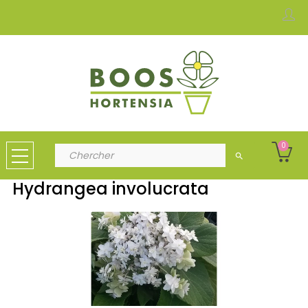
0
search
Hydrangea involucrata