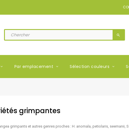
CO
search
Par emplacement
Sélection couleurs
S
iétés grimpantes
ngea grimpants et autres genres proches : H. anomala, petiolaris, seemanii, 