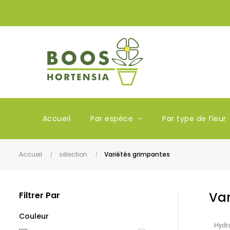
Accueil
Par espèce
Par type de fleur
Accueil
sélection
Variétés grimpantes
Var
Filtrer Par
Couleur
Hydra