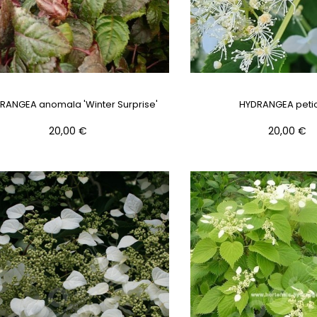
RANGEA anomala 'Winter Surprise'
HYDRANGEA petio
Prix
Prix
20,00 €
20,00 €