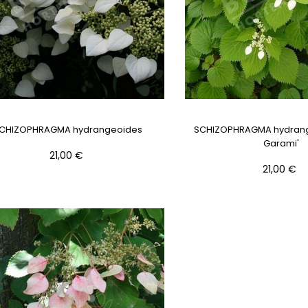
CHIZOPHRAGMA hydrangeoides
SCHIZOPHRAGMA hydrang
Garami'
Prix
21,00 €
Prix
21,00 €