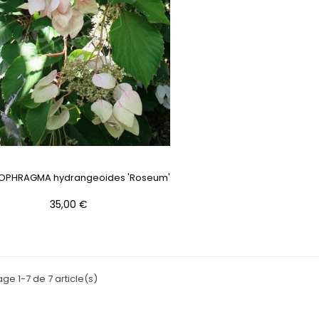
OPHRAGMA hydrangeoides 'Roseum'
Prix
35,00 €
age 1-7 de 7 article(s)