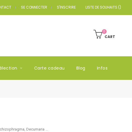
NTACT
SE CONNECTER
S'INSCRIRE
LISTE DE SOUHAITS
(
)
0
CART
élection
Carte cadeau
Blog
Infos
Schizophragma, Decumaria ...