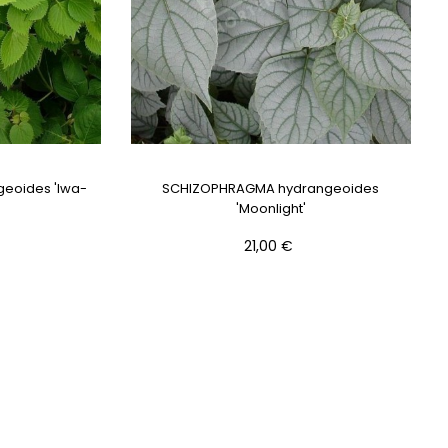
eoides 'Iwa-
SCHIZOPHRAGMA hydrangeoides
'Moonlight'
Prix
21,00 €