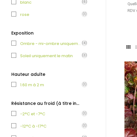
blanc
(6)
Quell
RDV s
rose
(1)
Exposition
Ombre - mi-ombre uniquement
(4)
Soleil uniquement le matin
(3)
Hauteur adulte
1.60 m à 2 m
(1)
Résistance au froid (à titre indicatif)
-2°C et -7°C
(1)
-12°C à -17°C
(1)