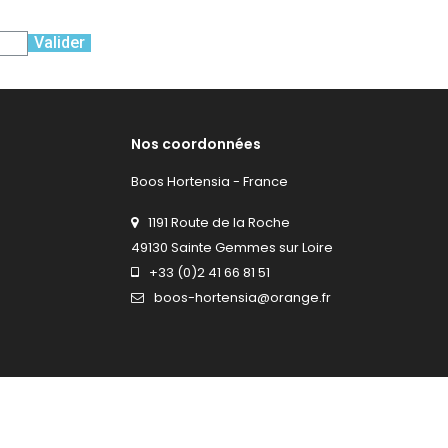
Valider
Nos coordonnées
Boos Hortensia - France
1191 Route de la Roche
49130 Sainte Gemmes sur Loire
+33 (0)2 41 66 81 51
boos-hortensia@orange.fr