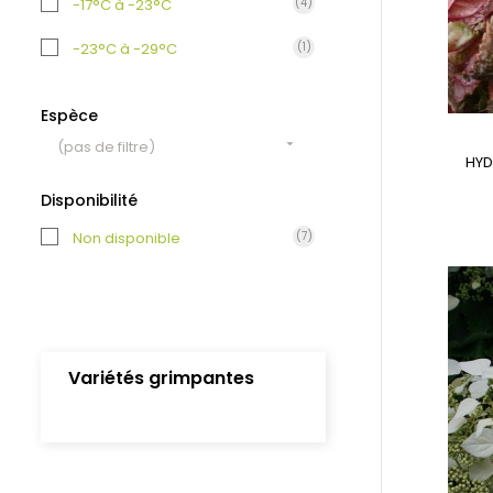
-17°C à -23°C
(4)
-23°C à -29°C
(1)
Espèce

(pas de filtre)
HYD
Disponibilité
Non disponible
(7)
Variétés grimpantes