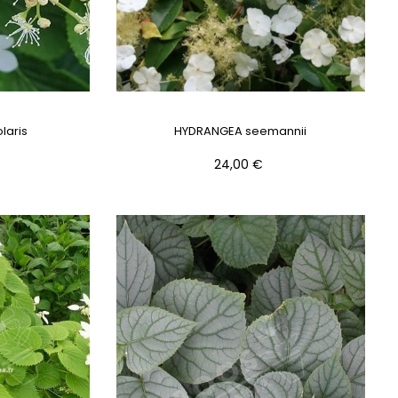
laris
HYDRANGEA seemannii
Prix
24,00 €