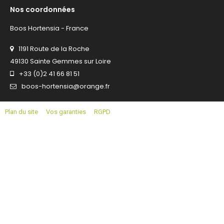
Nos coordonnées
Boos Hortensia - France
1191 Route de la Roche
49130 Sainte Gemmes sur Loire
+33 (0)2 41 66 81 51
boos-hortensia@orange.fr
Plan du site
Vos garanties
RGPD