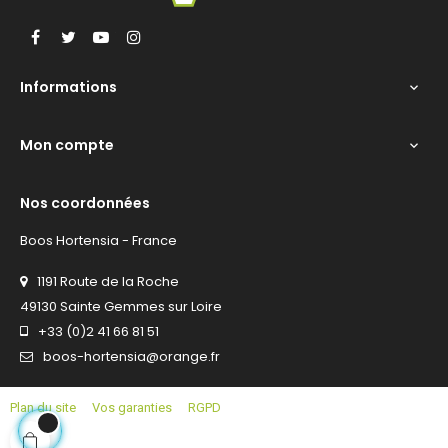
Facebook
Twitter
YouTube
Instagram
Informations

Mon compte

Nos coordonnées
Boos Hortensia - France
1191 Route de la Roche
49130 Sainte Gemmes sur Loire
+33 (0)2 41 66 81 51
boos-hortensia@orange.fr
Plan du site
Vos garanties
RGPD