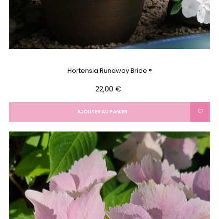
Hortensia Runaway Bride ®
Prix
22,00 €
AJOUTER AU PANIER