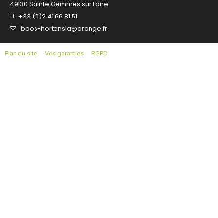
49130 Sainte Gemmes sur Loire
+33 (0)2 41 66 81 51
boos-hortensia@orange.fr
Plan du site
Vos garanties
RGPD