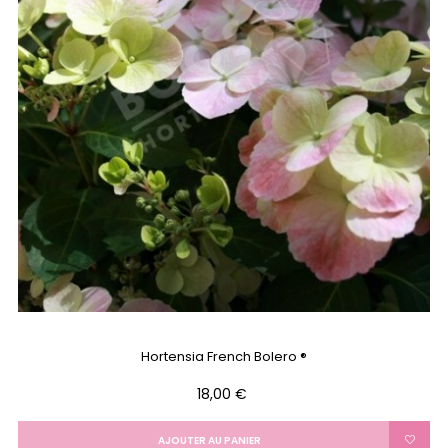
Hortensia French Bolero ®
Prix
18,00 €
AJOUTER AU PANIER