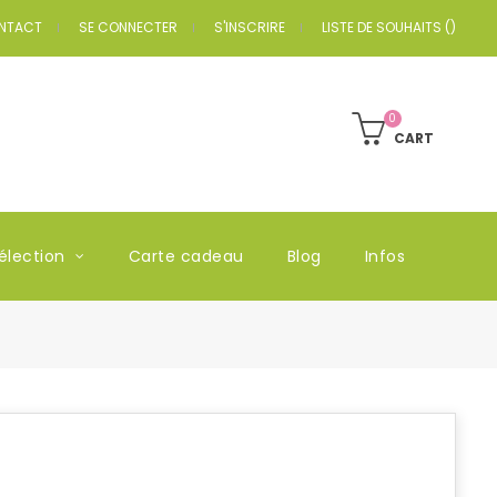
NTACT
SE CONNECTER
S'INSCRIRE
LISTE DE SOUHAITS
(
)
0
CART
élection
Carte cadeau
Blog
Infos