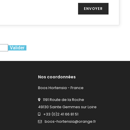
Valider
Nos coordonnées
Boos Hortensia - France
1191 Route de la Roche
49130 Sainte Gemmes sur Loire
+33 (0)2 41 66 81 51
boos-hortensia@orange.fr