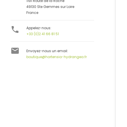
1191 Route de la Roche
49130 Ste Gemmes sur Loire
France

Appelez-nous:
+33 (0)2 41 66 81 51

Envoyez-nous un email:
boutique@hortensia-hydrangea.fr