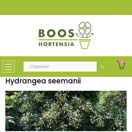
0
search
Hydrangea seemanii