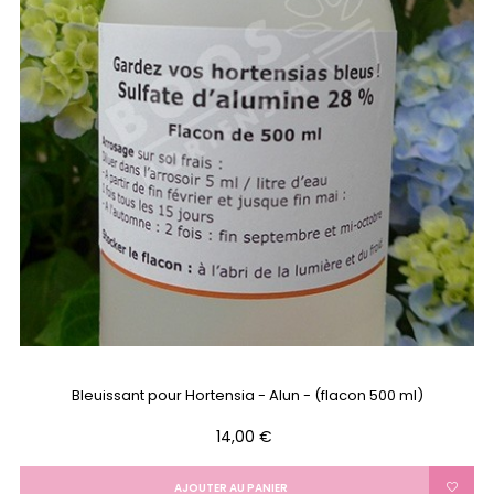
Bleuissant pour Hortensia - Alun - (flacon 500 ml)
Prix
14,00 €
AJOUTER AU PANIER