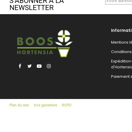
S'ABONNER À LA
NEWSLETTER
Informat
Mentions l
Conditions
Expéditio
Facebook
Twitter
YouTube
Instagram
d'Hortensi
Paiement 
Plan du site
Vos garanties
RGPD