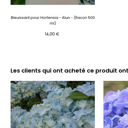
Bleuissant pour Hortensia - Alun - (flacon 500
ml)
Prix
14,00 €
Les clients qui ont acheté ce produit on