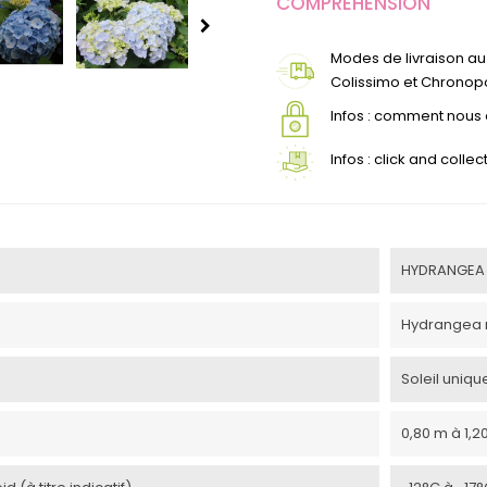
COMPRÉHENSION
Modes de livraison au 
Colissimo et Chronopo
Infos : comment nou
Infos : click and coll
HYDRANGEA 
Hydrangea 
Soleil uniq
0,80 m à 1,2