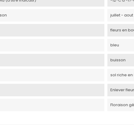
d (à titre indicatif)
-12°C à -17
ison
juillet - ao
fleurs en bo
bleu
buisson
sol riche en
Enlever fleu
Floraison g