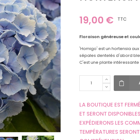
19,00 €
TTC
Floraison généreuse et coul
'Homigo' est un hortensia aux
sépales dentelés d'abord bleu 
C'est une plante intéressante
LA BOUTIQUE EST FERMÉ
ET SERONT DISPONIBLES
EXPÉDIERONS LES COM
TEMPÉRATURES SERONT 