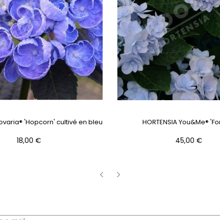
varia® 'Hopcorn' cultivé en bleu
HORTENSIA You&Me® 'For
Prix
Prix
18,00 €
45,00 €
‹
›