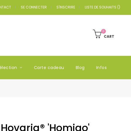
NTACT
SE CONNECTER
S'INSCRIRE
LISTE DE SOUHAITS
(
)
0
CART
élection
Carte cadeau
Blog
Infos
Hovaria® 'Homigo'