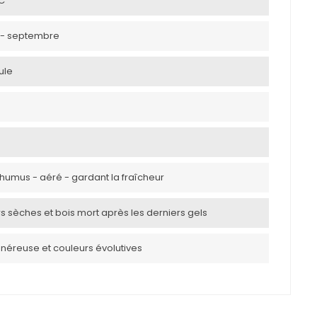
°C
ut - septembre
ule
 humus - aéré - gardant la fraîcheur
rs sèches et bois mort après les derniers gels
énéreuse et couleurs évolutives