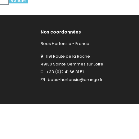
Valider
Nos coordonnées
Boos Hortensia - France
1191 Route de la Roche
49130 Sainte Gemmes sur Loire
+33 (0)2 41 66 81 51
boos-hortensia@orange.fr