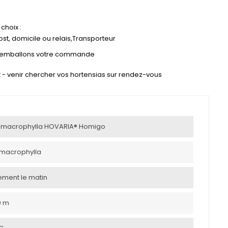
choix :
st, domicile ou relais,Transporteur
s emballons votre commande
ect - venir chercher vos hortensias sur rendez-vous
macrophylla HOVARIA® Homigo
macrophylla
uement le matin
0 m