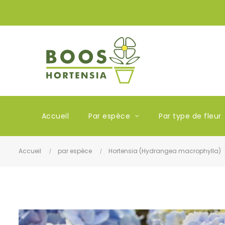
Accueil
Par espèce
Par type de fleur
Accueil
par espèce
Hortensia (Hydrangea macrophylla)