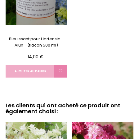
Bleuissant pour Hortensia -
Alun - (flacon 500 ml)
Prix
14,00 €
AJOUTER AU PANIER
Les clients qui ont acheté ce produit ont
également choisi :