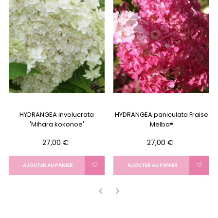
HYDRANGEA involucrata
HYDRANGEA paniculata Fraise
'Mihara kokonoe'
Melba®
Prix
Prix
27,00 €
27,00 €
AJOUTER AU PANIER
AJOUTER AU PANIER
‹
›