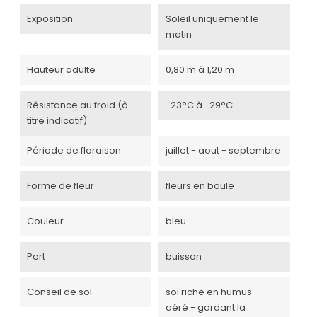
Exposition
Soleil uniquement le
matin
Hauteur adulte
0,80 m à 1,20 m
Résistance au froid (à
-23°C à -29°C
titre indicatif)
Période de floraison
juillet - aout - septembre
Forme de fleur
fleurs en boule
Couleur
bleu
Port
buisson
Conseil de sol
sol riche en humus -
aéré - gardant la