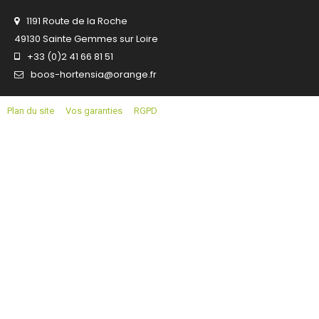
1191 Route de la Roche
49130 Sainte Gemmes sur Loire
+33 (0)2 41 66 81 51
boos-hortensia@orange.fr
Plan du site
Vos garanties
RGPD