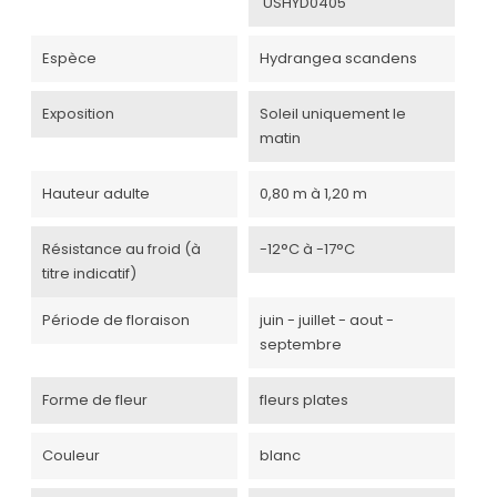
'USHYD0405'
Espèce
Hydrangea scandens
Exposition
Soleil uniquement le
matin
Hauteur adulte
0,80 m à 1,20 m
Résistance au froid (à
-12°C à -17°C
titre indicatif)
Période de floraison
juin - juillet - aout -
septembre
Forme de fleur
fleurs plates
Couleur
blanc