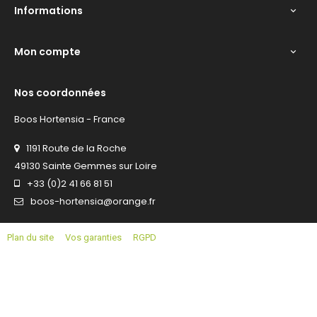
Informations

Mon compte

Nos coordonnées
Boos Hortensia - France
1191 Route de la Roche
49130 Sainte Gemmes sur Loire
+33 (0)2 41 66 81 51
boos-hortensia@orange.fr
Plan du site
Vos garanties
RGPD