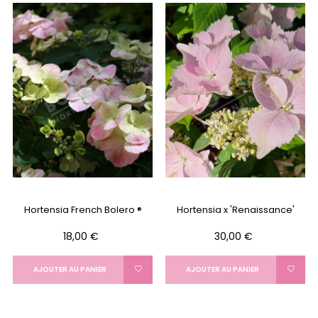
Hortensia French Bolero ®
Hortensia x 'Renaissance'
Prix
Prix
18,00 €
30,00 €
AJOUTER AU PANIER
AJOUTER AU PANIER