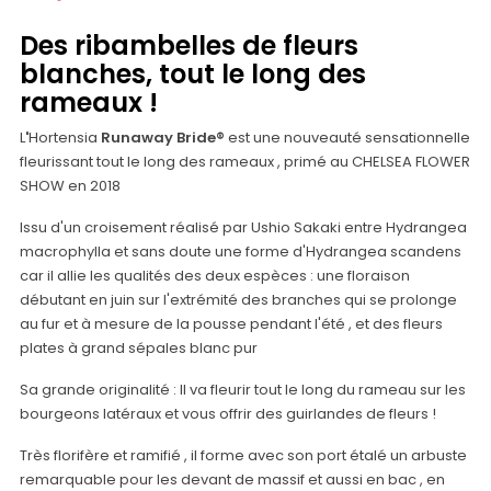
Des ribambelles de fleurs
blanches, tout le long des
rameaux !
L
'
Hortensia
Runaway Bride®
est une nouveauté sensationnelle
fleurissant tout le long des rameaux , primé au CHELSEA FLOWER
SHOW en 2018
Issu d'un croisement réalisé par Ushio Sakaki entre Hydrangea
macrophylla et sans doute une forme d'Hydrangea scandens
car il allie les qualités des deux espèces : une floraison
débutant en juin sur l'extrémité des branches qui se prolonge
au fur et à mesure de la pousse pendant l'été , et des fleurs
plates à grand sépales blanc pur
Sa grande originalité : Il va fleurir tout le long du rameau sur les
bourgeons latéraux et vous offrir des guirlandes de fleurs !
Très florifère et ramifié , il forme avec son port étalé un arbuste
remarquable pour les devant de massif et aussi en bac , en