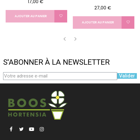
Prix
17,00 €
Prix
27,00 €
AJOUTER AU PANIER
AJOUTER AU PANIER
‹
›
S'ABONNER À LA NEWSLETTER
Valider
Facebook
Twitter
YouTube
Instagram