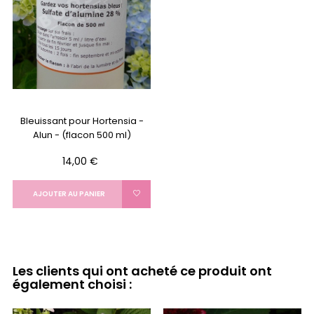
Bleuissant pour Hortensia -
Alun - (flacon 500 ml)
Prix
14,00 €
AJOUTER AU PANIER
Les clients qui ont acheté ce produit ont
également choisi :