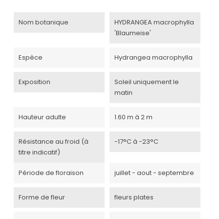
Nom botanique
HYDRANGEA macrophylla
'Blaumeise'
Espèce
Hydrangea macrophylla
Exposition
Soleil uniquement le
matin
Hauteur adulte
1.60 m à 2 m
Résistance au froid (à
-17°C à -23°C
titre indicatif)
Période de floraison
juillet - aout - septembre
Forme de fleur
fleurs plates