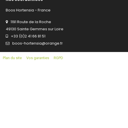
Boos Hortensia - France
1191 Route de la Roche
49130 Sainte Gemmes sur Loire
+33 (0)2 41 66 81 51
boos-hortensia@orange.fr
Plan du site
Vos garanties
RGPD