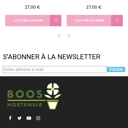
Prix
Prix
27,00 €
27,00 €
AJOUTER AU PANIER
AJOUTER AU PANIER
‹
›
S'ABONNER À LA NEWSLETTER
Valider
Facebook
Twitter
YouTube
Instagram