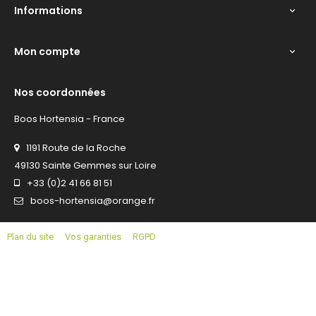
Informations

Mon compte

Nos coordonnées
Boos Hortensia - France
1191 Route de la Roche
49130 Sainte Gemmes sur Loire
+33 (0)2 41 66 81 51
boos-hortensia@orange.fr
Plan du site
Vos garanties
RGPD