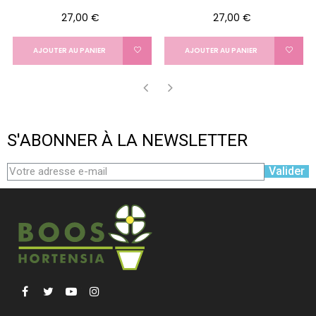
Prix
Prix
27,00 €
27,00 €
AJOUTER AU PANIER
AJOUTER AU PANIER
‹
›
S'ABONNER À LA NEWSLETTER
Valider
Facebook
Twitter
YouTube
Instagram