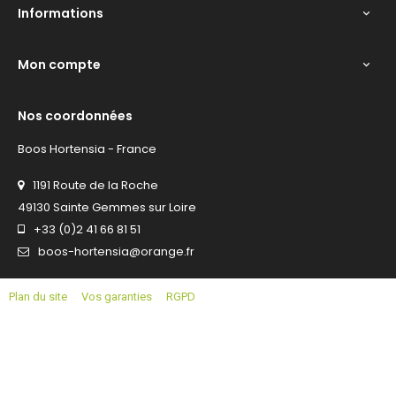
Informations

Mon compte

Nos coordonnées
Boos Hortensia - France
1191 Route de la Roche
49130 Sainte Gemmes sur Loire
+33 (0)2 41 66 81 51
boos-hortensia@orange.fr
Plan du site
Vos garanties
RGPD