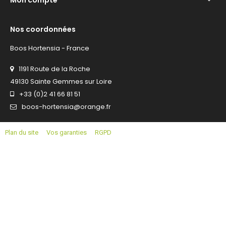
Mon compte

Nos coordonnées
Boos Hortensia - France
1191 Route de la Roche
49130 Sainte Gemmes sur Loire
+33 (0)2 41 66 81 51
boos-hortensia@orange.fr
Plan du site
Vos garanties
RGPD