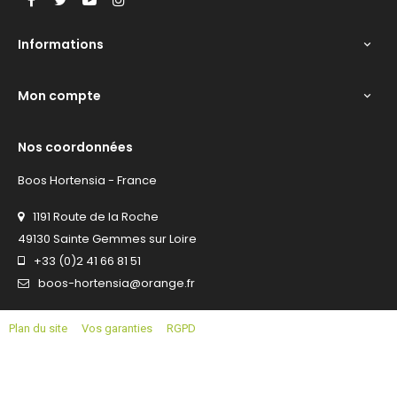
Informations

Mon compte

Nos coordonnées
Boos Hortensia - France
1191 Route de la Roche
49130 Sainte Gemmes sur Loire
+33 (0)2 41 66 81 51
boos-hortensia@orange.fr
Plan du site
Vos garanties
RGPD