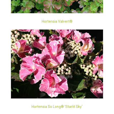
Hortensia Valvert®
Hortensia So Long® 'Starlit Sky'