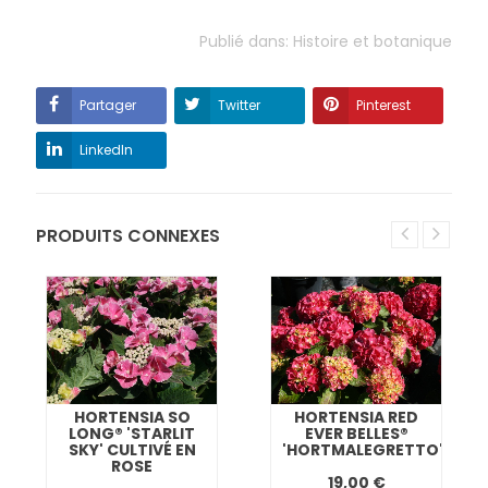
Publié dans:
Histoire et botanique
Partager
Twitter
Pinterest
LinkedIn
PRODUITS CONNEXES
HORTENSIA SO
HORTENSIA RED
LONG® 'STARLIT
EVER BELLES®
SKY' CULTIVÉ EN
'HORTMALEGRETTO'
ROSE
19,00 €