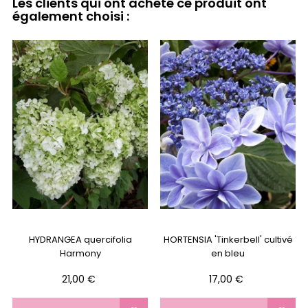
Les clients qui ont acheté ce produit ont
également choisi :
HYDRANGEA quercifolia
HORTENSIA 'Tinkerbell' cultivé
Harmony
en bleu
Prix
Prix
21,00 €
17,00 €