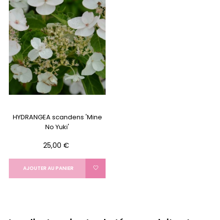
HYDRANGEA scandens 'Mine
No Yuki'
Prix
25,00 €
AJOUTER AU PANIER