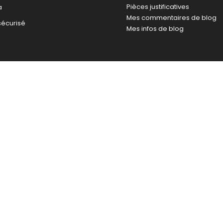
Pièces justificatives
a
Mes commentaires de blog
sécurisé
Mes infos de blog