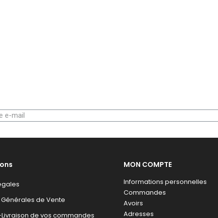
ions
MON COMPTE
Informations personnelles
égales
Commandes
 Générales de Vente
Avoirs
Adresses
n-Livraison de vos commandes