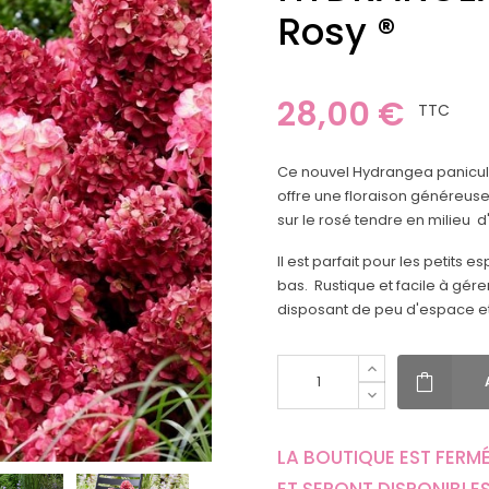
Rosy ®
28,00 €
TTC
Ce nouvel Hydrangea paniculata
offre une floraison généreuse
sur le rosé tendre en milieu d
Il est parfait pour les petit
bas. Rustique et facile à gérer
disposant de peu d'espace et
LA BOUTIQUE EST FERMÉ