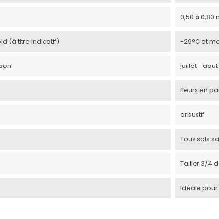
0,50 à 0,80 
d (à titre indicatif)
-29°C et mo
ison
juillet - ao
fleurs en pa
arbustif
Tous sols sa
Tailler 3/4 
Idéale pour 