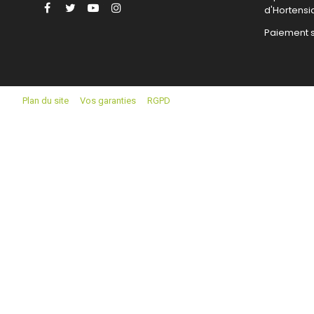
Facebook
Twitter
YouTube
Instagram
d'Hortensi
Paiement 
Plan du site
Vos garanties
RGPD