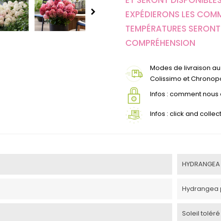
ET SERONT DISPONIBLES
EXPÉDIERONS LES COM
TEMPÉRATURES SERONT 
COMPRÉHENSION
Modes de livraison au 
Colissimo et Chronopo
Infos : comment nou
Infos : click and coll
HYDRANGEA pa
Hydrangea 
Soleil toléré