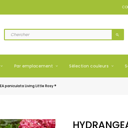
CO
search
Par emplacement
Sélection couleurs
S
 paniculata Living Little Rosy ®
HYDRANGEA 