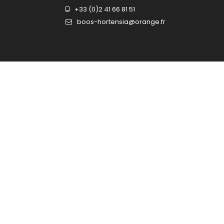
+33 (0)2 41 66 81 51
boos-hortensia@orange.fr