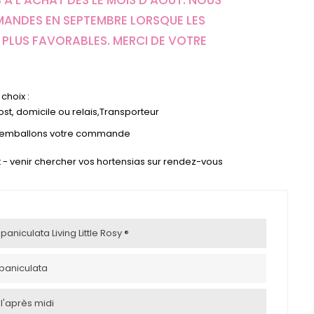
 À L'ACHAT DÈS LE MOIS D'AOÛT. NOUS
MANDES EN SEPTEMBRE LORSQUE LES
PLUS FAVORABLES. MERCI DE VOTRE
choix :
st, domicile ou relais,Transporteur
s emballons votre commande
ect - venir chercher vos hortensias sur rendez-vous
niculata Living Little Rosy ®
paniculata
 l'après midi