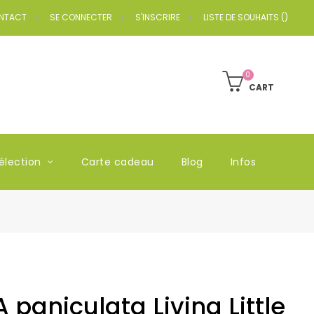
NTACT
SE CONNECTER
S'INSCRIRE
LISTE DE SOUHAITS
(
)
0
CART
élection
Carte cadeau
Blog
Infos
paniculata Living Little