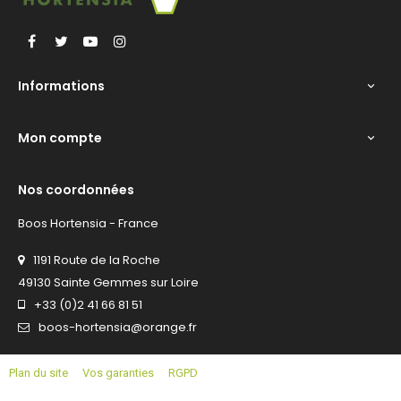
Facebook
Twitter
YouTube
Instagram
Informations

Mon compte

Nos coordonnées
Boos Hortensia - France
1191 Route de la Roche
49130 Sainte Gemmes sur Loire
+33 (0)2 41 66 81 51
boos-hortensia@orange.fr
Plan du site
Vos garanties
RGPD