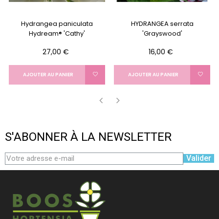
Hydrangea paniculata
HYDRANGEA serrata
Hydream® 'Cathy'
'Grayswood'
Prix
Prix
27,00 €
16,00 €
AJOUTER AU PANIER
AJOUTER AU PANIER
‹
›
S'ABONNER À LA NEWSLETTER
Valider