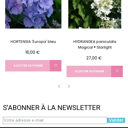
HORTENSIA 'Europa' bleu
HYDRANGEA paniculata
Magical ® Starlight
Prix
16,00 €
Prix
27,00 €
AJOUTER AU PANIER
AJOUTER AU PANIER
‹
›
S'ABONNER À LA NEWSLETTER
Valider