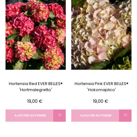
Hortensia Red EVER BELLES®
Hortensia Pink EVER BELLES®
'Hortmalegretto'
'Hokomaplico'
Prix
Prix
19,00 €
19,00 €
AJOUTER AU PANIER
AJOUTER AU PANIER