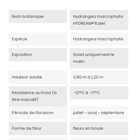
Nom botanique
Hydrangea macrophylla
HYDREAM®'Kalei'
Espèce
Hydrangea macrophylla
Exposition
Soleil uniquement le
matin
Hauteur adulte
0,80 m à 1,20 m
Résistance au froid (à
-12°C à -17°C
titre indicatif)
Période de floraison
juillet - aout - septembre
Forme de fleur
fleurs en boule