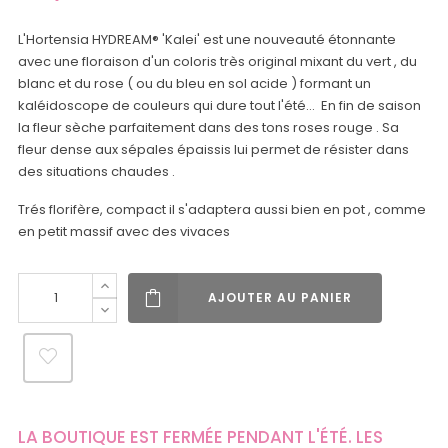
L'Hortensia HYDREAM® 'Kalei' est une nouveauté étonnante
avec une floraison d'un coloris très original mixant du vert , du
blanc et du rose ( ou du bleu en sol acide ) formant un
kaléidoscope de couleurs qui dure tout l'été... En fin de saison
la fleur sèche parfaitement dans des tons roses rouge . Sa
fleur dense aux sépales épaissis lui permet de résister dans
des situations chaudes .
Trés florifère, compact il s'adaptera aussi bien en pot , comme
en petit massif avec des vivaces
AJOUTER AU PANIER
LA BOUTIQUE EST FERMÉE PENDANT L'ÉTÉ. LES