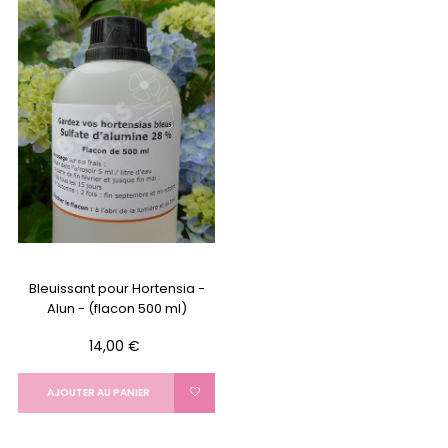
Bleuissant pour Hortensia -
Alun - (flacon 500 ml)
Prix
14,00 €
AJOUTER AU PANIER