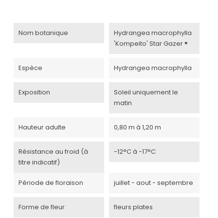
Nom botanique
Hydrangea macrophylla
'Kompeito' Star Gazer ®
Espèce
Hydrangea macrophylla
Exposition
Soleil uniquement le
matin
Hauteur adulte
0,80 m à 1,20 m
Résistance au froid (à
-12°C à -17°C
titre indicatif)
Période de floraison
juillet - aout - septembre
Forme de fleur
fleurs plates