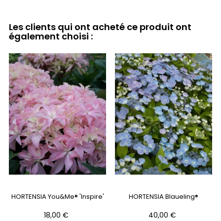
Les clients qui ont acheté ce produit ont
également choisi :
HORTENSIA You&Me® 'Inspire'
HORTENSIA Blaueling®
Prix
Prix
18,00 €
40,00 €