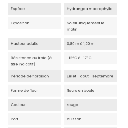
Espèce
Hydrangea macrophylla
Exposition
Soleil uniquement le
matin
Hauteur adulte
0,80 m à 1,20 m
Résistance au froid (à
-12°C à -17°C
titre indicatif)
Période de floraison
juillet - aout - septembre
Forme de fleur
fleurs en boule
Couleur
rouge
Port
buisson