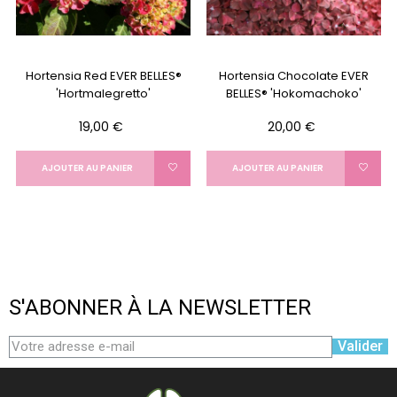
Hortensia Red EVER BELLES®
Hortensia Chocolate EVER
'Hortmalegretto'
BELLES® 'Hokomachoko'
Prix
Prix
19,00 €
20,00 €
AJOUTER AU PANIER
AJOUTER AU PANIER
S'ABONNER À LA NEWSLETTER
Valider