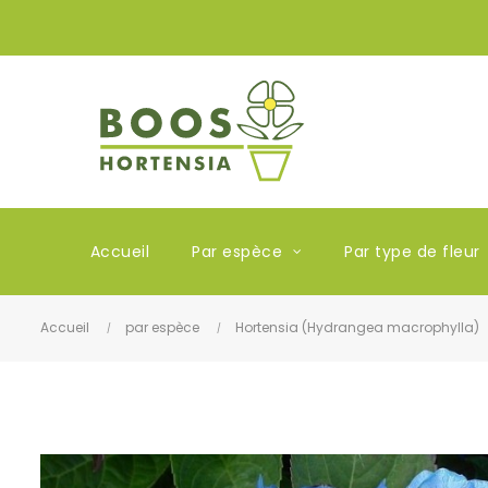
Accueil
Par espèce
Par type de fleur
Accueil
par espèce
Hortensia (Hydrangea macrophylla)