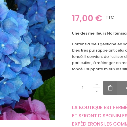
17,00 €
TTC
Une des meilleurs Hortensias
Hortensia bleu gentiane en so
bleu très pur rappelant celui 
foncé, Il convient de l'utilise
particulier , à mélanger en ma
foncé il supporte mieux les si
LA BOUTIQUE EST FERMÉ
ET SERONT DISPONIBLES
EXPÉDIERONS LES COM