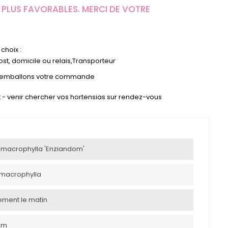
PLUS FAVORABLES. MERCI DE VOTRE
choix :
st, domicile ou relais,Transporteur
s emballons votre commande
ect - venir chercher vos hortensias sur rendez-vous
macrophylla 'Enziandom'
macrophylla
uement le matin
0 m