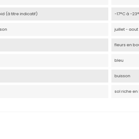
d (à titre indicatif)
-17°C à -23
ison
juillet - ao
fleurs en bo
bleu
buisson
sol riche en