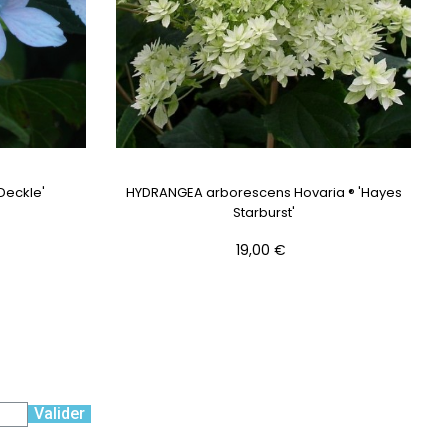
Deckle'
HYDRANGEA arborescens Hovaria ® 'Hayes
Starburst'
Prix
19,00 €
Valider