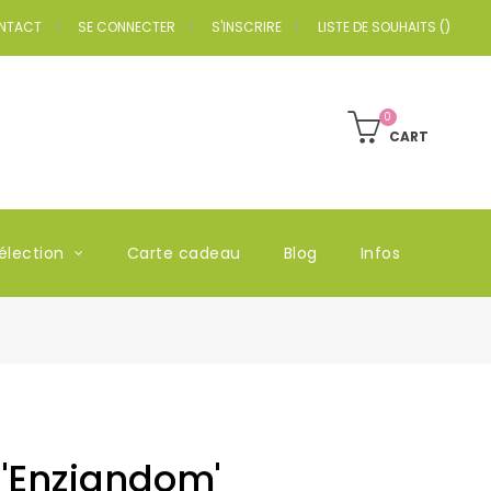
NTACT
SE CONNECTER
S'INSCRIRE
LISTE DE SOUHAITS
(
)
0
CART
élection
Carte cadeau
Blog
Infos
'Enziandom'