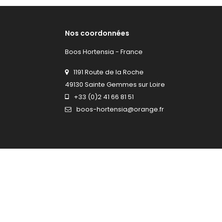
Nos coordonnées
Boos Hortensia - France
1191 Route de la Roche
49130 Sainte Gemmes sur Loire
+33 (0)2 41 66 81 51
boos-hortensia@orange.fr