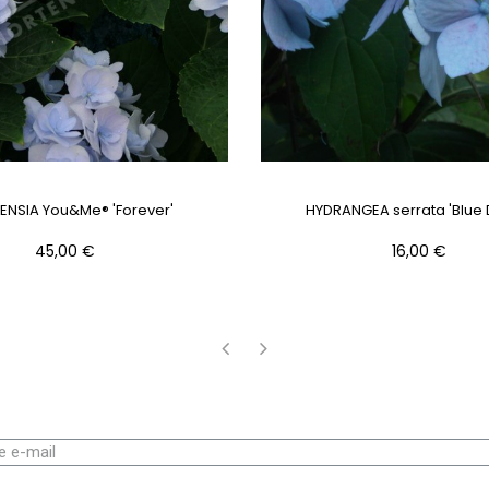
ENSIA You&Me® 'Forever'
HYDRANGEA serrata 'Blue 
Prix
Prix
45,00 €
16,00 €
‹
›