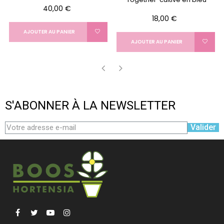
Prix
40,00 €
Prix
18,00 €
AJOUTER AU PANIER
AJOUTER AU PANIER
‹
›
S'ABONNER À LA NEWSLETTER
Valider
Facebook
Twitter
YouTube
Instagram