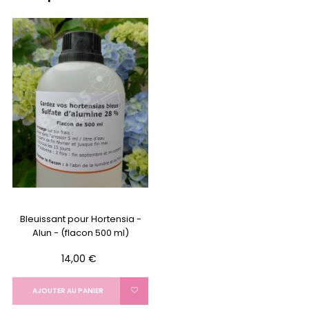
Bleuissant pour Hortensia -
Alun - (flacon 500 ml)
Prix
14,00 €
AJOUTER AU PANIER