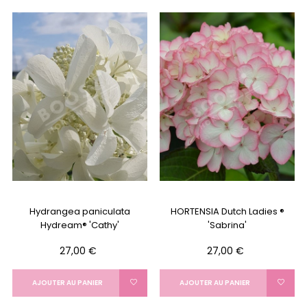
Hydrangea paniculata
HORTENSIA Dutch Ladies ®
Hydream® 'Cathy'
'Sabrina'
Prix
Prix
27,00 €
27,00 €
AJOUTER AU PANIER
AJOUTER AU PANIER