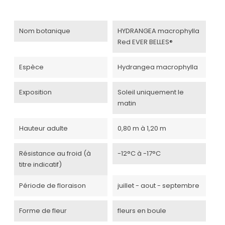
Nom botanique
HYDRANGEA macrophylla
Red EVER BELLES®
Espèce
Hydrangea macrophylla
Exposition
Soleil uniquement le
matin
Hauteur adulte
0,80 m à 1,20 m
Résistance au froid (à
-12°C à -17°C
titre indicatif)
Période de floraison
juillet - aout - septembre
Forme de fleur
fleurs en boule