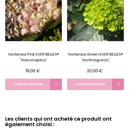
Hortensia Pink EVER BELLES®
Hortensia Green EVER BELLES®
'Hokomaplico'
'Hortmagreclo'
Prix
Prix
19,00 €
20,00 €
AJOUTER AU PANIER
AJOUTER AU PANIER
Les clients qui ont acheté ce produit ont
également choisi :