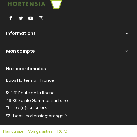
Facebook
Twitter
YouTube
Instagram
Informations

Mon compte

Nos coordonnées
Boos Hortensia - France
1191 Route de la Roche
49130 Sainte Gemmes sur Loire
+33 (0)2 41 66 81 51
boos-hortensia@orange.fr
Plan du site
Vos garanties
RGPD