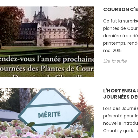
COURSON C'ES
Ce fut la surpri
plantes de Cours
dernière à se d
printemps, rend
mai 2015
Lire la suite
L'HORTENSIA 
JOURNÉES DE
Lors des Journée
présenté pour la 
nouvelle introdu
Chantilly qui lui