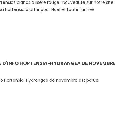
Juillet 2022
Boos Hortensia !
tensias blancs à liseré rouge ; Nouveauté sur notre site :
u Hortensia à offrir pour Noel et toute l'année
Nos conseil de pépiniériste
Depuis 2016 nous nous
pour faire face aux périodes
rendons chaque année
de chaleur extrême
Rouen, lors du week-en
Graines de Jardin. Et ce
Lire la suite
année encore, les...
Lire la suite
E D'INFO HORTENSIA-HYDRANGEA DE NOVEMBRE
info Hortensia-Hydrangea de novembre est parue.