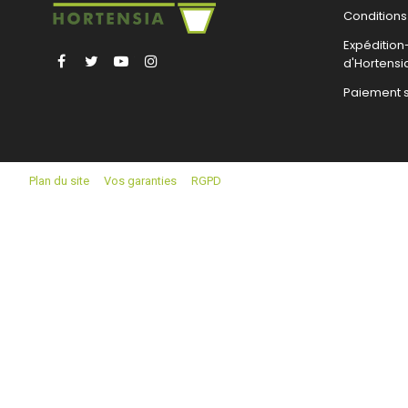
Conditions
Expéditio
Facebook
Twitter
YouTube
Instagram
d'Hortensi
Paiement 
Plan du site
Vos garanties
RGPD