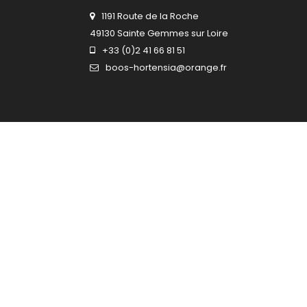
1191 Route de la Roche
49130 Sainte Gemmes sur Loire
+33 (0)2 41 66 81 51
boos-hortensia@orange.fr