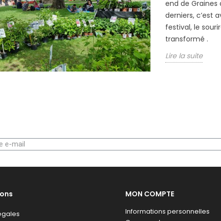
end de Graines d
derniers, c’est 
festival, le sou
transformé .
Lire la suite
ions
MON COMPTE
Informations personnelles
égales