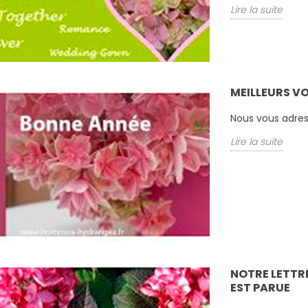
Lire la suite
MEILLEURS VO
Nous vous adres
Lire la suite
stivale de la
Les hortensias
NOTRE LETTR
grimpants
EST PARUE
nos dernières
Embellir un mur à l’ombre est