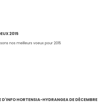
EUX 2015
sons nos meilleurs voeux pour 2015
Conseils d'arrosage pour
Graines de Jardin, 
E D'INFO HORTENSIA-HYDRANGEA DE DÉCEMBRE
vos hortensias en
rendez-vous
période de canicule -
incontournable po