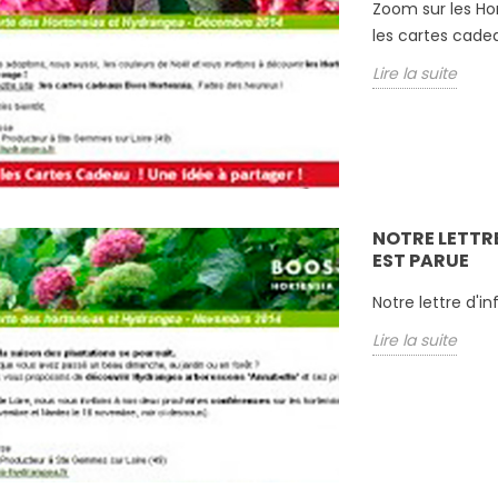
Zoom sur les Hor
ette semaine.
souvent problématique. La
les cartes cadea
nnons, rendez-
plupart des plantes
Lire la suite
outique dans la
grimpantes aiment le soleil....
Lire la suite
NOTRE LETTR
EST PARUE
Notre lettre d'
Lire la suite