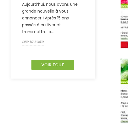
Aujourd’hui, nous avons une
expéditions c
grande nouvelle à vous
Nous vous do
annoncer ! Après 15 ans
vous sur la b
passés à cultiver et
première...
transmettre la...
Lire la suite
Lire la suite
VOIR TOUT