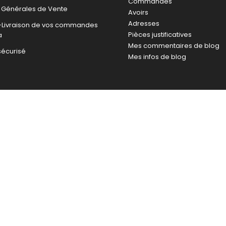
Commandes
 Générales de Vente
Avoirs
Adresses
n-Livraison de vos commandes
Pièces justificatives
a
Mes commentaires de blog
sécurisé
Mes infos de blog