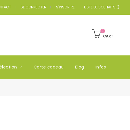
NTACT
SE CONNECTER
S'INSCRIRE
LISTE DE SOUHAITS
(
)
0
CART
élection
Carte cadeau
Blog
Infos