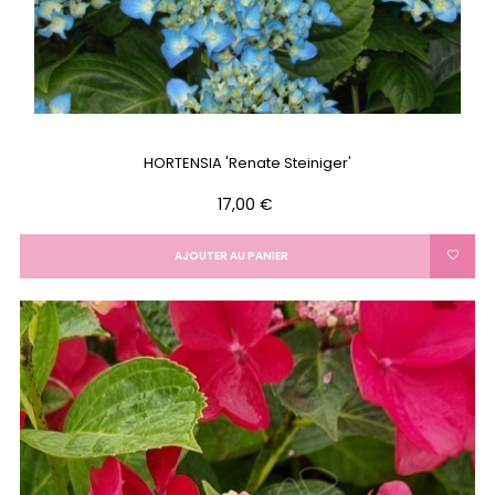
HORTENSIA 'Renate Steiniger'
Prix
17,00 €
AJOUTER AU PANIER