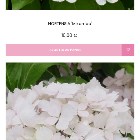
HORTENSIA 'Mikamba'
Prix
16,00 €
AJOUTER AU PANIER