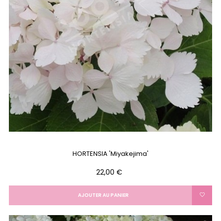
HORTENSIA 'Miyakejima'
Prix
22,00 €
AJOUTER AU PANIER