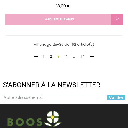
Prix
18,00 €
AJOUTER AU PANIER
Affichage 25-36 de 162 article(s)
1
2
3
4
…
14
S'ABONNER À LA NEWSLETTER
Valider