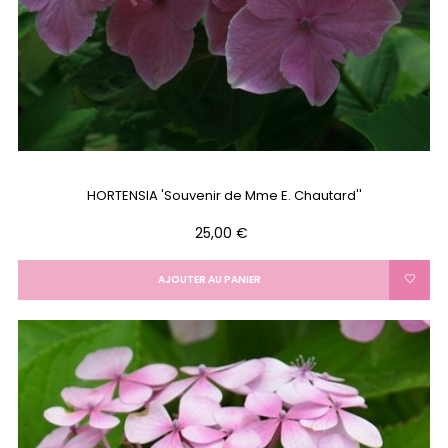
HORTENSIA 'Souvenir de Mme E. Chautard''
Prix
25,00 €
AJOUTER AU PANIER