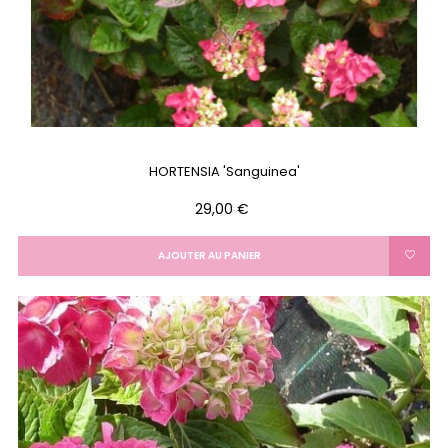
HORTENSIA 'Sanguinea'
Prix
29,00 €
AJOUTER AU PANIER