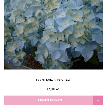
HORTENSIA 'Nikko Blue'
Prix
17,00 €
AJOUTER AU PANIER