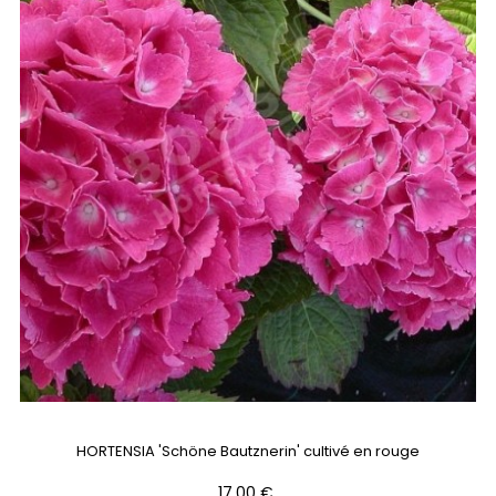
HORTENSIA 'Schöne Bautznerin' cultivé en rouge
Prix
17,00 €