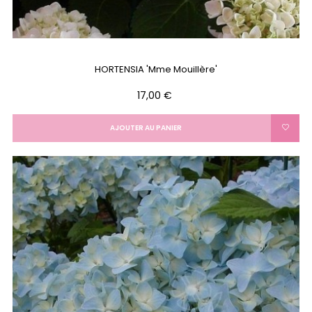
HORTENSIA 'Mme Mouillère'
Prix
17,00 €
AJOUTER AU PANIER