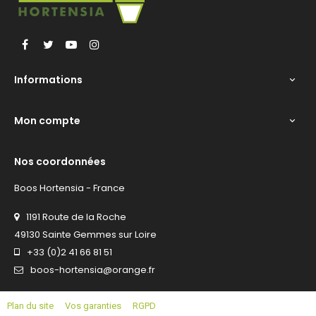
Facebook
Twitter
YouTube
Instagram
Informations

Mon compte

Nos coordonnées
Boos Hortensia - France
1191 Route de la Roche
49130 Sainte Gemmes sur Loire
+33 (0)2 41 66 81 51
boos-hortensia@orange.fr
Plan du site
Vos garanties
RGPD