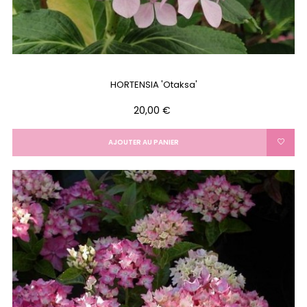
HORTENSIA 'Otaksa'
Prix
20,00 €
AJOUTER AU PANIER