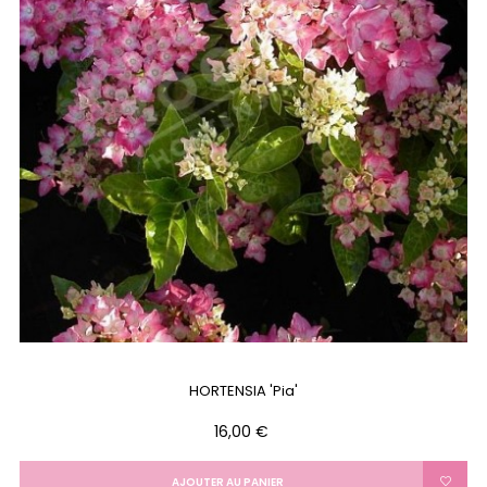
HORTENSIA 'Pia'
Prix
16,00 €
AJOUTER AU PANIER