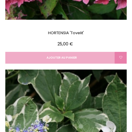
HORTENSIA 'Tovelit'
Prix
25,00 €
AJOUTER AU PANIER