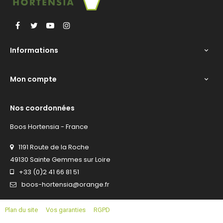
Facebook
Twitter
YouTube
Instagram
Informations

Mon compte

Nos coordonnées
Boos Hortensia - France
1191 Route de la Roche
49130 Sainte Gemmes sur Loire
+33 (0)2 41 66 81 51
boos-hortensia@orange.fr
Plan du site
Vos garanties
RGPD