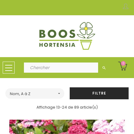
0
search
FILTRE
Nom, A à Z

Affichage 13-24 de 89 article(s)