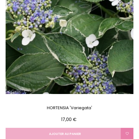
HORTENSIA 'Variegata'
Prix
17,00 €
AJOUTER AU PANIER