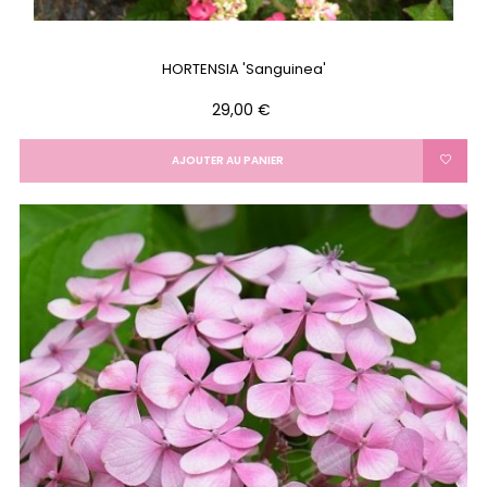
HORTENSIA 'Sanguinea'
Prix
29,00 €
AJOUTER AU PANIER