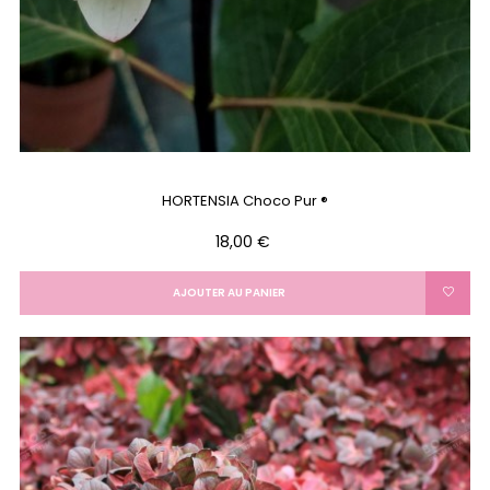
HORTENSIA Choco Pur ®
Prix
18,00 €
AJOUTER AU PANIER