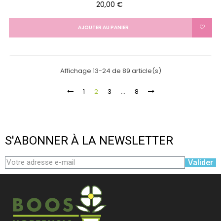
Prix
20,00 €
AJOUTER AU PANIER
Affichage 13-24 de 89 article(s)
1
2
3
…
8
S'ABONNER À LA NEWSLETTER
Valider