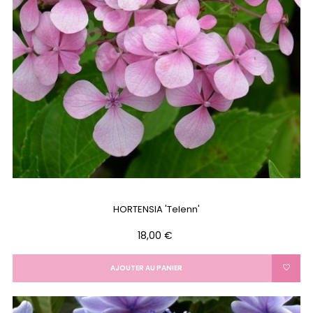
HORTENSIA 'Telenn'
Prix
18,00 €
AJOUTER AU PANIER