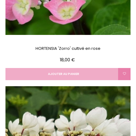
HORTENSIA 'Zorro' cultivé en rose
Prix
18,00 €
AJOUTER AU PANIER