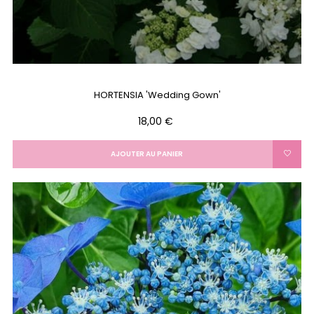
HORTENSIA 'Wedding Gown'
Prix
18,00 €
AJOUTER AU PANIER