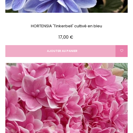
HORTENSIA 'Tinkerbell' cultivé en bleu
Prix
17,00 €
AJOUTER AU PANIER