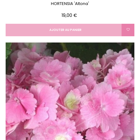
HORTENSIA 'Altona'
Prix
19,00 €
AJOUTER AU PANIER