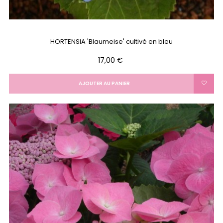
HORTENSIA 'Blaumeise' cultivé en bleu
Prix
17,00 €
AJOUTER AU PANIER