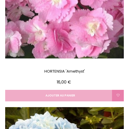
HORTENSIA 'Amethyst'
Prix
16,00 €
AJOUTER AU PANIER