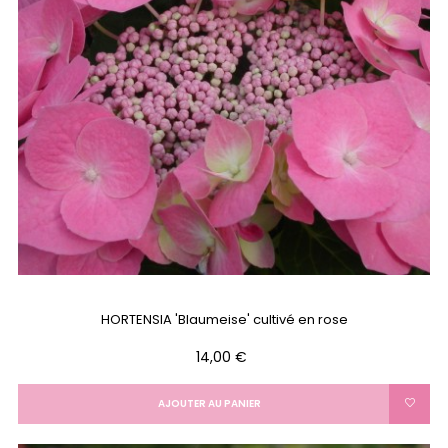
HORTENSIA 'Blaumeise' cultivé en rose
Prix
14,00 €
AJOUTER AU PANIER