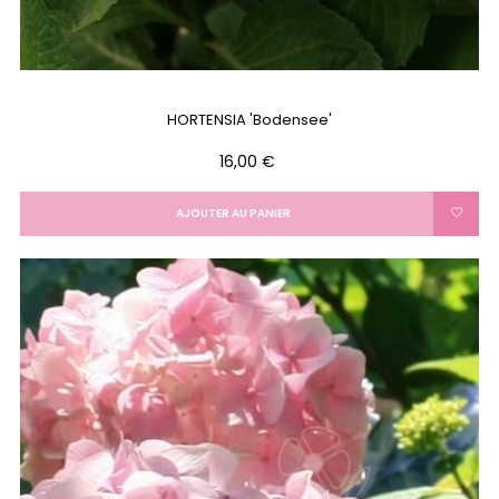
HORTENSIA 'Bodensee'
Prix
16,00 €
AJOUTER AU PANIER