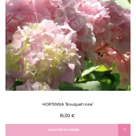
HORTENSIA 'Bouquet rose'
Prix
16,00 €
AJOUTER AU PANIER