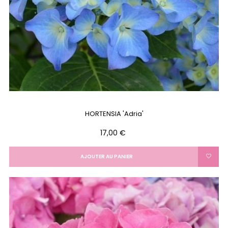
HORTENSIA 'Adria'
Prix
17,00 €
AJOUTER AU PANIER