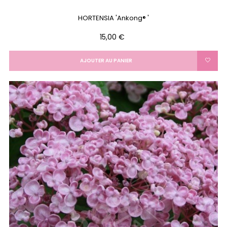
HORTENSIA 'Ankong® '
Prix
15,00 €
AJOUTER AU PANIER