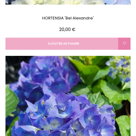
HORTENSIA 'Bel Alexandre'
Prix
20,00 €
AJOUTER AU PANIER