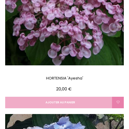
HORTENSIA 'Ayesha'
Prix
20,00 €
AJOUTER AU PANIER