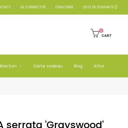
NTACT
SE CONNECTER
S'INSCRIRE
LISTE DE SOUHAITS
(
)
0
CART
élection
Carte cadeau
Blog
Infos
serrata 'Grayswood'