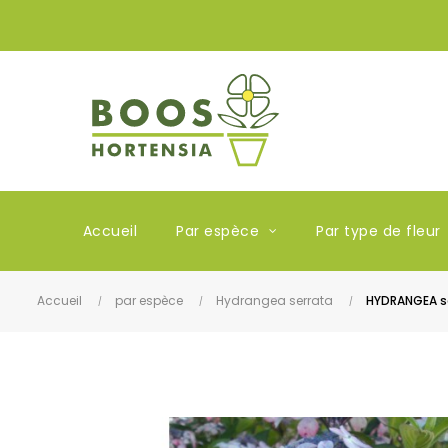
Accueil
Par espèce
Par type de fleur
Accueil
par espèce
Hydrangea serrata
HYDRANGEA se