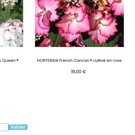
w Queen ®
HORTENSIA French Cancan ® cultivé en rose
Prix
19,00 €
Valider