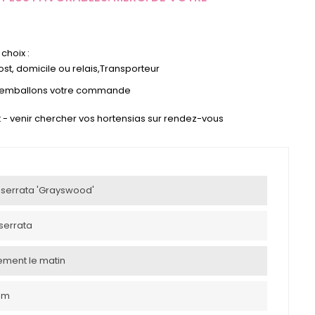
choix :
st, domicile ou relais,Transporteur
s emballons votre commande
ect - venir chercher vos hortensias sur rendez-vous
serrata 'Grayswood'
serrata
uement le matin
0 m