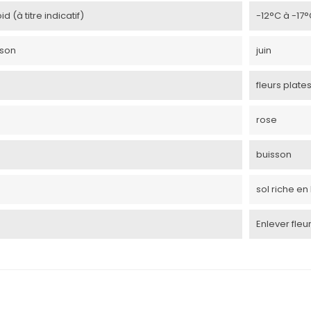
d (à titre indicatif)
-12°C à -17
ison
juin
fleurs plate
rose
buisson
sol riche en
Enlever fleu