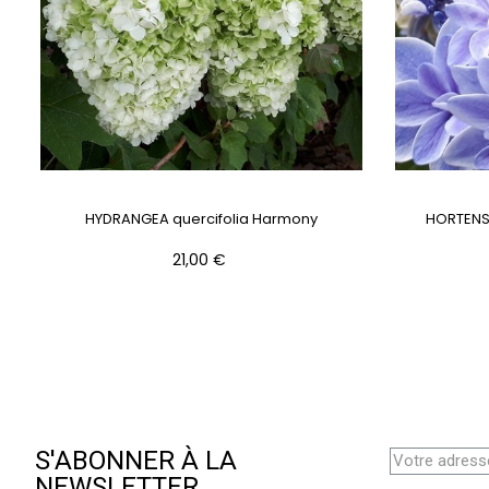
HYDRANGEA quercifolia Harmony
HORTENSIA
Prix
21,00 €
S'ABONNER À LA
NEWSLETTER