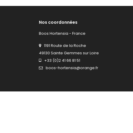
Nos coordonnées
Boos Hortensia - France
1191 Route de la Roche
49130 Sainte Gemmes sur Loire
+33 (0)2 41 66 81 51
boos-hortensia@orange.fr