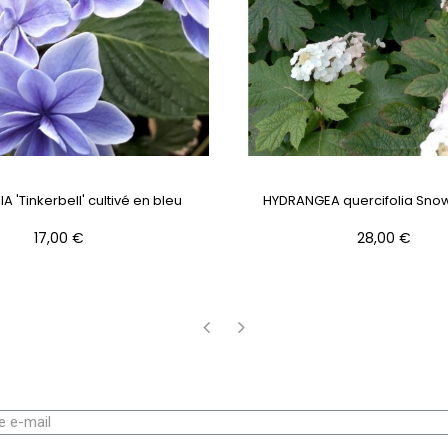
 'Tinkerbell' cultivé en bleu
HYDRANGEA quercifolia Sno
Prix
Prix
17,00 €
28,00 €
‹
›