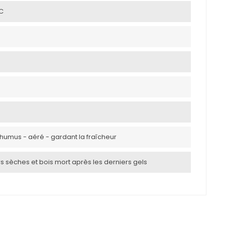
°C
s
 humus - aéré - gardant la fraîcheur
rs sèches et bois mort après les derniers gels