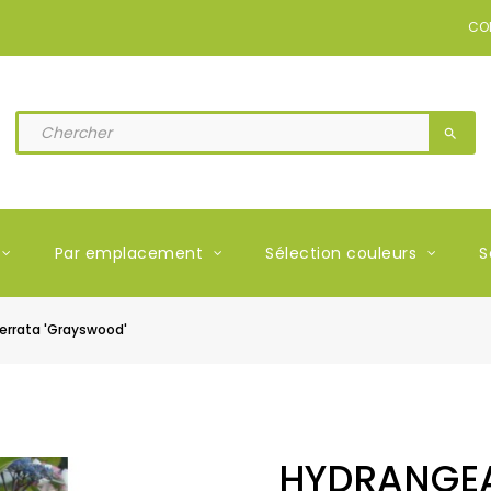
CO
search
Par emplacement
Sélection couleurs
S
rrata 'Grayswood'
HYDRANGEA 