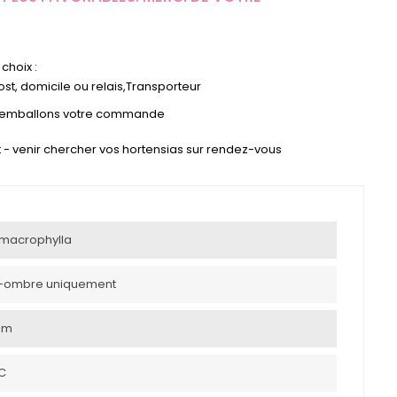
choix :
st, domicile ou relais,Transporteur
s emballons votre commande
ect - venir chercher vos hortensias sur rendez-vous
macrophylla
-ombre uniquement
0 m
°C