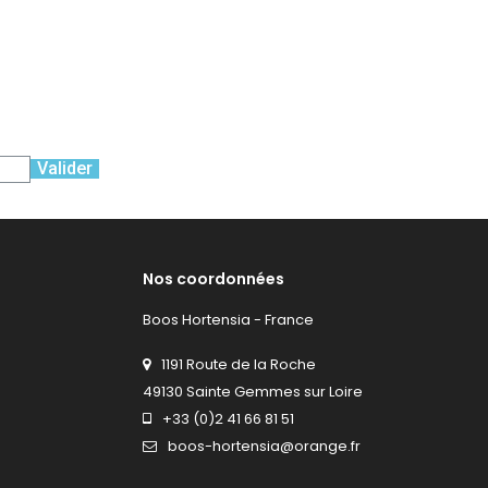
Valider
Nos coordonnées
Boos Hortensia - France
1191 Route de la Roche
49130 Sainte Gemmes sur Loire
+33 (0)2 41 66 81 51
boos-hortensia@orange.fr