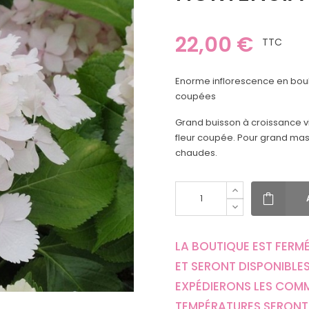
22,00 €
TTC
Enorme inflorescence en boule
coupées
Grand buisson à croissance vi
fleur coupée. Pour grand mass
chaudes.
LA BOUTIQUE EST FERMÉ
ET SERONT DISPONIBLES
EXPÉDIERONS LES COM
TEMPÉRATURES SERONT 