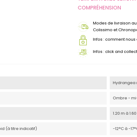
COMPRÉHENSION
Modes de livraison au 
Colissimo et Chronopo
Infos : comment nou
Infos : click and coll
Hydrangea 
Ombre - mi
1.20 m à 1.6
d (à titre indicatif)
-12°C à -17