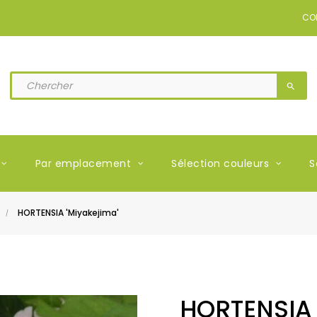
CO
search
Par emplacement
Sélection couleurs
S
HORTENSIA 'Miyakejima'
HORTENSIA 