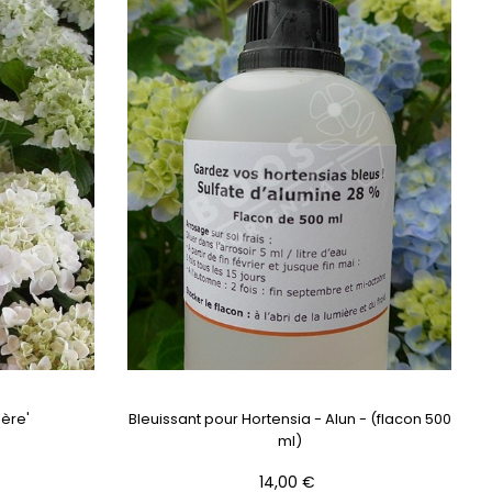
ère'
Bleuissant pour Hortensia - Alun - (flacon 500
ml)
Prix
14,00 €