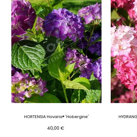
HORTENSIA Hovaria® 'Hobergine'
HYDRANGE
Prix
40,00 €