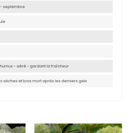
ut - septembre
ule
 humus - aéré - gardant la fraîcheur
rs sèches et bois mort après les derniers gels