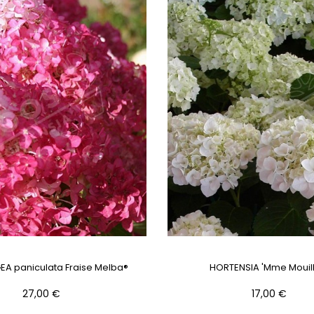
A paniculata Fraise Melba®
HORTENSIA 'Mme Mouill
Prix
Prix
27,00 €
17,00 €