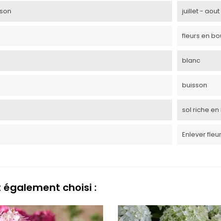
ison
juillet - ao
fleurs en bo
blanc
buisson
sol riche en
Enlever fleu
t également choisi :