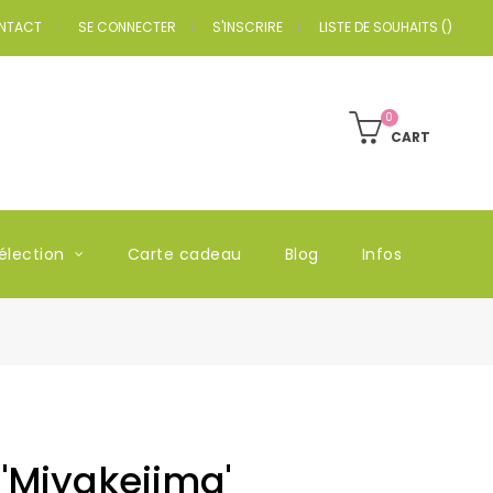
NTACT
SE CONNECTER
S'INSCRIRE
LISTE DE SOUHAITS
(
)
0
CART
élection
Carte cadeau
Blog
Infos
'Miyakejima'