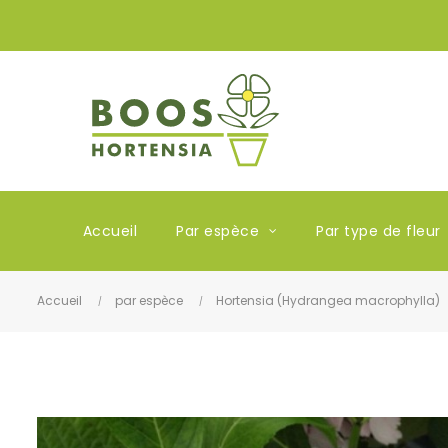
Accueil
Par espèce
Par type de fleur
Accueil
par espèce
Hortensia (Hydrangea macrophylla)